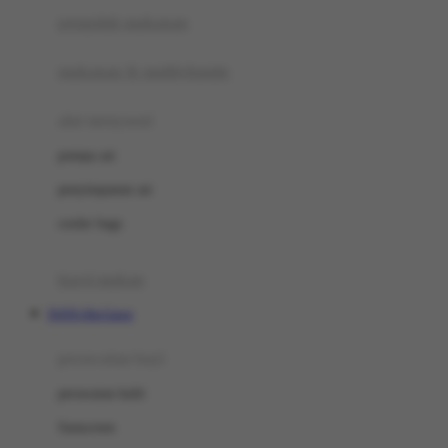
pengolah makanan
Joolz
Jujube
makanan & multivitamin
K
alat menyusui
Kiddycuts
pompa asi
Kumon
penyimpanan asi
L
cooler bags
Leapfrog
kursi makan
Leclerc
DATA Slot Gacor
Lee Vierra
Lillebaby
perawatan bayi
Little Bird Told Me
perawatan kulit
Little Miss Janis
Sunscreen