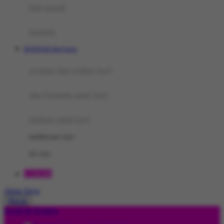
Moby
bak mandi
Momami
handuk
Mothercare
BANDAR Slot Gacor
Mustela
ayunan dan walker bayi
My Buddy Tag
My K
alas bermain anak bayi
N
mainan anak bayi
Naif
mothercare toys
Nike
elc toys
Nordic Natural
COKI88
Nuby
Akun Saya
Nuna
Masuk
lewati ke Konten
O