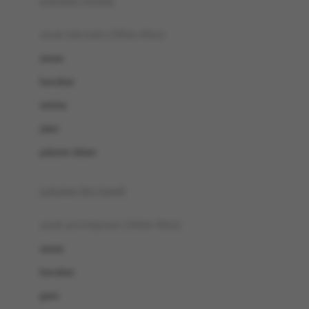
pakaian renang
Bumkins
anak laki-laki (18bln-8thn)
C
atasan
Cetaphil
bawahan
Chicco
setelan
Childlife
jaket
Clevamama
pakaian dalam
Cocolatte
Cottonseeds
pakaian ibu hamil
Cozy N Safe
anak perempuan (18bln-8thn)
Crane
atasan
Cybex
bawahan
D
gaun