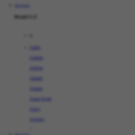
Slot Gacor
Brand A-Z
A
Addo
Adidas
Airfree
Alamii
Amara
Aqua Scale
Asics
Aveeno
Awan
Slot Gacor