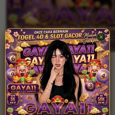
Xootz
Y
Yamatoya
Z
Zaxy
Zoggs
0-9
4Moms
59S