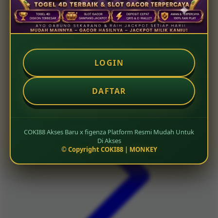
LOGIN
DAFTAR
COKI88 Akses Baru x figenza Platform Resmi Mudah Untuk
Di Akses
© Copyright COKI88 | MONKEY